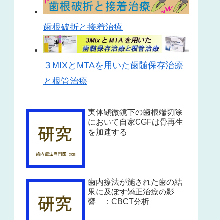
歯根破折と接着治療
３MIXとMTAを用いた歯髄保存治療
と根管治療
実体顕微鏡下の歯根端切除
において自家CGFは骨再生
を加速する
歯内療法が施された歯の結
果に及ぼす矯正治療の影
響 ：CBCT分析