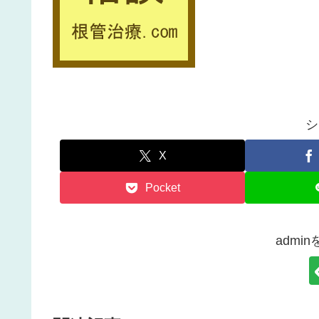
シ
X
Pocket
admi