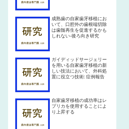
成熟歯の自家歯牙移植にお
いて、口腔外の歯根端切除
は歯髄再生を促進するかも
しれない-後ろ向き研究
ガイディッドサージェリー
を用いる自家歯牙移植の新
しい技法において、外科処
置に役立つ技術: 症例報告
自家歯牙移植の成功率はレ
プリカを使用することによ
り上昇する