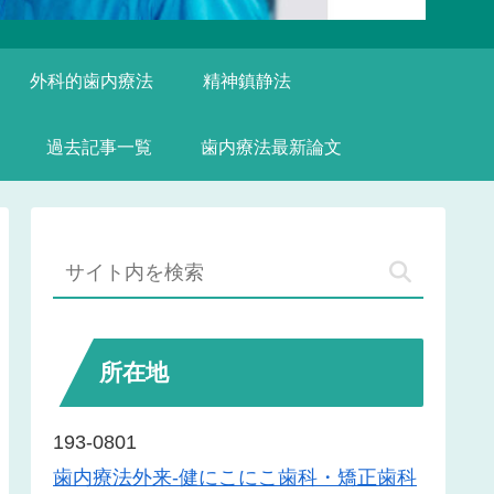
外科的歯内療法
精神鎮静法
過去記事一覧
歯内療法最新論文
所在地
193-0801
歯内療法外来-健にこにこ歯科・矯正歯科