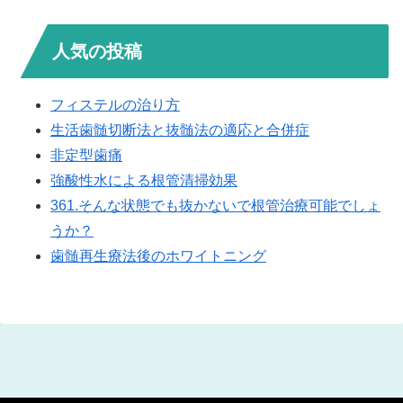
人気の投稿
フィステルの治り方
生活歯髄切断法と抜髄法の適応と合併症
非定型歯痛
強酸性水による根管清掃効果
361.そんな状態でも抜かないで根管治療可能でしょ
うか？
歯髄再生療法後のホワイトニング