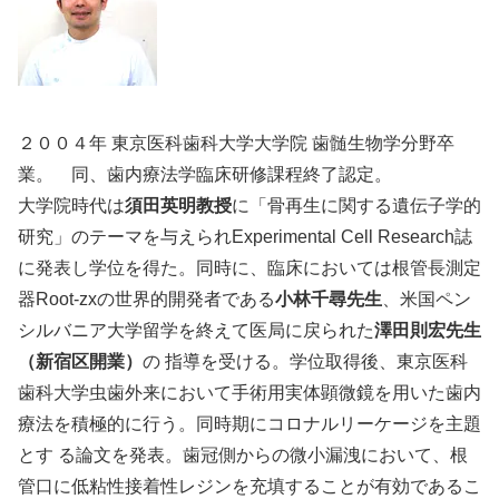
２００４年 東京医科歯科大学大学院 歯髄生物学分野卒
業。 同、歯内療法学臨床研修課程終了認定。
大学院時代は
須田英明教授
に「骨再生に関する遺伝子学的
研究」のテーマを与えられExperimental Cell Research誌
に発表し学位を得た。同時に、臨床においては根管長測定
器Root-zxの世界的開発者である
小林千尋先生
、米国ペン
シルバニア大学留学を終えて医局に戻られた
澤田則宏先生
（新宿区開業）
の 指導を受ける。学位取得後、東京医科
歯科大学虫歯外来において手術用実体顕微鏡を用いた歯内
療法を積極的に行う。同時期にコロナルリーケージを主題
とす る論文を発表。歯冠側からの微小漏洩において、根
管口に低粘性接着性レジンを充填することが有効であるこ