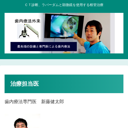
ＣＴ診断、ラバーダムと顕微鏡を使用する根管治療
治療担当医
歯内療法専門医 新藤健太郎