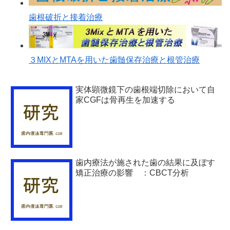
歯根破折と接着治療
３MIXとMTAを用いた歯髄保存治療と根管治療
実体顕微鏡下の歯根端切除において自
家CGFは骨再生を加速する
歯内療法が施された歯の結果に及ぼす
矯正治療の影響 ：CBCT分析