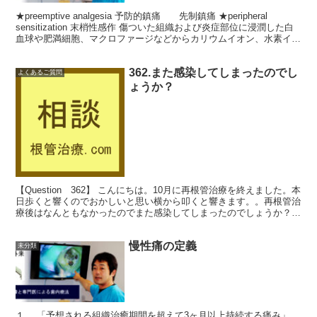
★preemptive analgesia 予防的鎮痛 先制鎮痛 ★peripheral
sensitization 末梢性感作 傷ついた組織および炎症部位に浸潤した白
血球や肥満細胞、マクロファージなどからカリウムイオン、水素イオ
ン、ブラ...
362.また感染してしまったのでし
よくあるご質問
ょうか？
【Question 362】 こんにちは。10月に再根管治療を終えました。本
日歩くと響くのでおかしいと思い横から叩くと響きます。。再根管治
療後はなんともなかったのでまた感染してしまったのでしょうか？ >
10日前に同じ側の下親知らずを抜き、...
慢性痛の定義
未分類
１． 「予想される組織治癒期間を超えて3ヶ月以上持続する痛み」