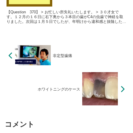
【Question 370】 > お忙しい所失礼いたします。 > ３０才女で
す。１２月の１６日に右下奥から３本目の歯がC4の虫歯で神経を取
りました。次回は１月５日でしたが、年明けから違和感と抜髄した部
分が熱っぽく、歯茎が腫れて白くなっていて...
非定型歯痛
ホワイトニングのケース
コメント