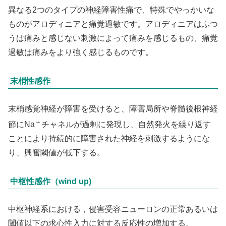
異なる2つのタイプの神経障害性痛で、特殊でやっかいな
ものがアロディニアと痛覚過敏です。アロディニアはふつ
うは痛みと感じない刺激によって痛みを感じるもの、痛覚
過敏は痛みをより強く感じるものです。
末梢性感作
末梢感覚神経が障害を受けると、障害局所や脊髄後根神経
＋
節にNa
チャネルが過剰に発現し、自然発火を繰り返す
ことにより持続的に障害された神経を刺激するようにな
り、興奮閾値が低下する。
中枢性感作（wind up)
中枢
神経系
における，侵害受容ニューロンの正常あるいは
閾値以下の求心性入力に対する反応性の増加する。