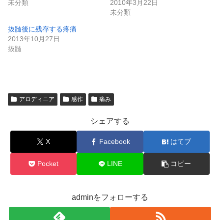
未分類
2010年3月22日
未分類
抜髄後に残存する疼痛
2013年10月27日
抜髄
アロディニア
感作
痛み
シェアする
X
Facebook
はてブ
Pocket
LINE
コピー
adminをフォローする