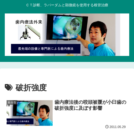
ＣＴ診断、ラバーダムと顕微鏡を使用する根管治療
破折強度
歯内療法後の咬頭被覆が小臼歯の
未分類
破折強度に及ぼす影響
2011.05.29