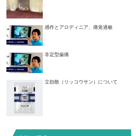
感作とアロディニア、痛覚過敏
非定型歯痛
立効散（リッコウサン）について