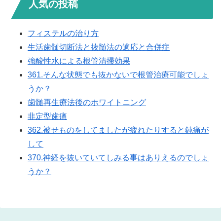
人気の投稿
フィステルの治り方
生活歯髄切断法と抜髄法の適応と合併症
強酸性水による根管清掃効果
361.そんな状態でも抜かないで根管治療可能でしょ
うか？
歯髄再生療法後のホワイトニング
非定型歯痛
362.被せものをしてましたが疲れたりすると鈍痛が
して
370.神経を抜いていてしみる事はありえるのでしょ
うか？