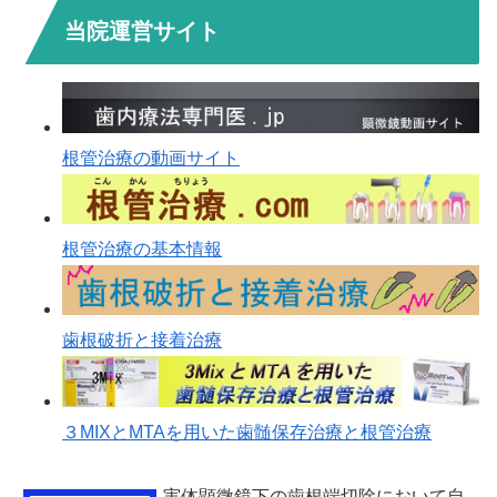
当院運営サイト
根管治療の動画サイト
根管治療の基本情報
歯根破折と接着治療
３MIXとMTAを用いた歯髄保存治療と根管治療
実体顕微鏡下の歯根端切除において自