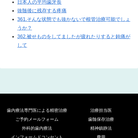
日本人の平均歯牙長
抜髄後に残存する疼痛
361.そんな状態でも抜かないで根管治療可能でしょ
うか？
362.被せものをしてましたが疲れたりすると鈍痛が
して
歯内療法専門医による精密治療
治療担当医
ご予約メールフォーム
歯髄保存治療
外科的歯内療法
精神鎮静法
インフォームドコンセント
費用