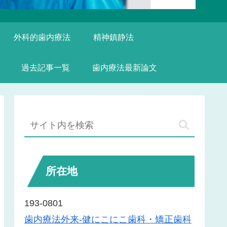
外科的歯内療法
精神鎮静法
過去記事一覧
歯内療法最新論文
所在地
193-0801
歯内療法外来-健にこにこ歯科・矯正歯科