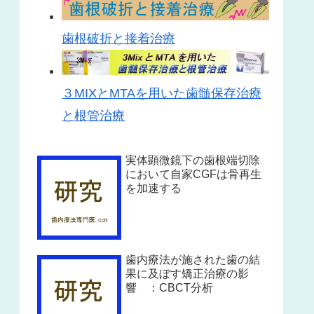
歯根破折と接着治療
３MIXとMTAを用いた歯髄保存治療
と根管治療
実体顕微鏡下の歯根端切除
において自家CGFは骨再生
を加速する
歯内療法が施された歯の結
果に及ぼす矯正治療の影
響 ：CBCT分析