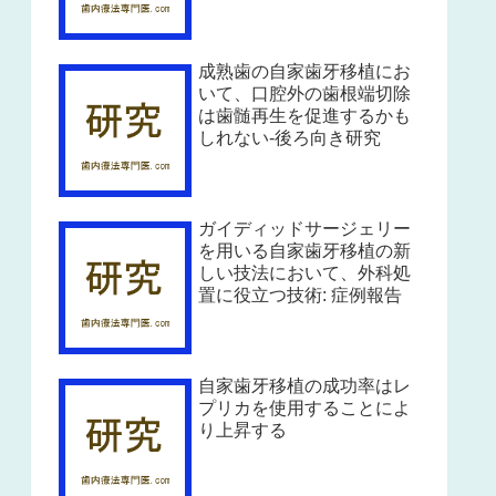
成熟歯の自家歯牙移植にお
いて、口腔外の歯根端切除
は歯髄再生を促進するかも
しれない-後ろ向き研究
ガイディッドサージェリー
を用いる自家歯牙移植の新
しい技法において、外科処
置に役立つ技術: 症例報告
自家歯牙移植の成功率はレ
プリカを使用することによ
り上昇する