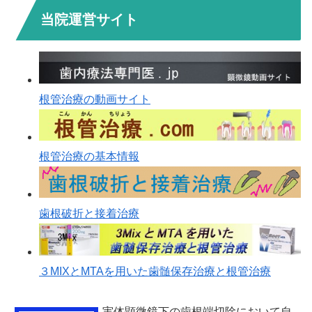
当院運営サイト
根管治療の動画サイト
根管治療の基本情報
歯根破折と接着治療
３MIXとMTAを用いた歯髄保存治療と根管治療
実体顕微鏡下の歯根端切除において自