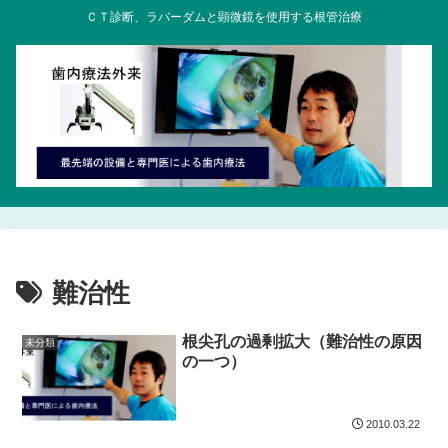
ＣＴ診断、ラバーダムと顕微鏡を使用する根管治療
難治性
根尖孔の過剰拡大（難治性の原因
未分類
の一つ）
2010.03.22