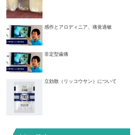
感作とアロディニア、痛覚過敏
非定型歯痛
立効散（リッコウサン）について