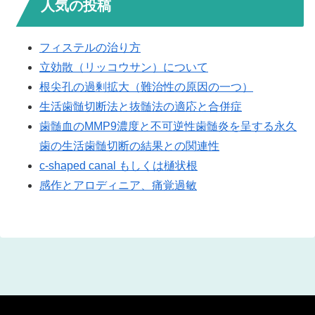
人気の投稿
フィステルの治り方
立効散（リッコウサン）について
根尖孔の過剰拡大（難治性の原因の一つ）
生活歯髄切断法と抜髄法の適応と合併症
歯髄血のMMP9濃度と不可逆性歯髄炎を呈する永久
歯の生活歯髄切断の結果との関連性
c-shaped canal もしくは樋状根
感作とアロディニア、痛覚過敏