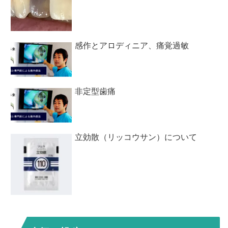
感作とアロディニア、痛覚過敏
非定型歯痛
立効散（リッコウサン）について