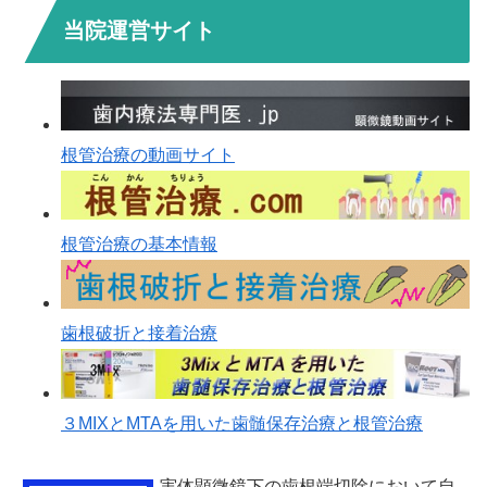
当院運営サイト
根管治療の動画サイト
根管治療の基本情報
歯根破折と接着治療
３MIXとMTAを用いた歯髄保存治療と根管治療
実体顕微鏡下の歯根端切除において自