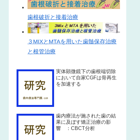
歯根破折と接着治療
３MIXとMTAを用いた歯髄保存治療
と根管治療
実体顕微鏡下の歯根端切除
において自家CGFは骨再生
を加速する
歯内療法が施された歯の結
果に及ぼす矯正治療の影
響 ：CBCT分析