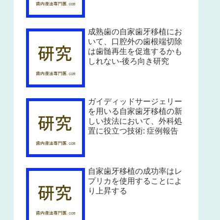
成熟歯の自家歯牙移植にお
いて、口腔外の歯根端切除
は歯髄再生を促進するかも
しれない-後ろ向き研究
ガイディッドサージェリー
を用いる自家歯牙移植の新
しい技法において、外科処
置に役立つ技術: 症例報告
自家歯牙移植の成功率はレ
プリカを使用することによ
り上昇する