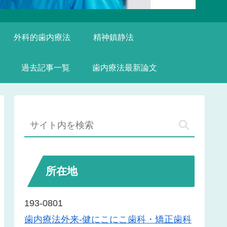
外科的歯内療法
精神鎮静法
過去記事一覧
歯内療法最新論文
所在地
193-0801
歯内療法外来-健にこにこ歯科・矯正歯科