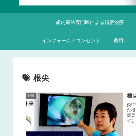
歯内療法専門医による精密治療
インフォームドコンセント
費用
根尖
根
外科
炎症
た根
重要
ずし