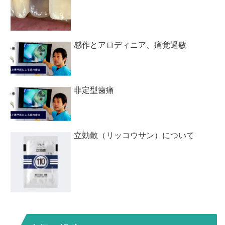
感作とアロディニア、痛覚過敏
非定型歯痛
立効散（リッコウサン）について