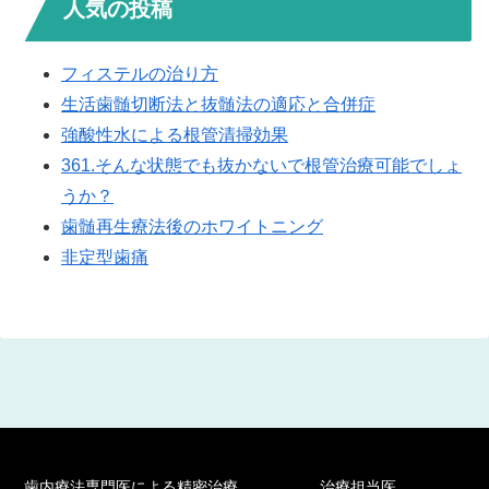
人気の投稿
フィステルの治り方
生活歯髄切断法と抜髄法の適応と合併症
強酸性水による根管清掃効果
361.そんな状態でも抜かないで根管治療可能でしょ
うか？
歯髄再生療法後のホワイトニング
非定型歯痛
歯内療法専門医による精密治療
治療担当医