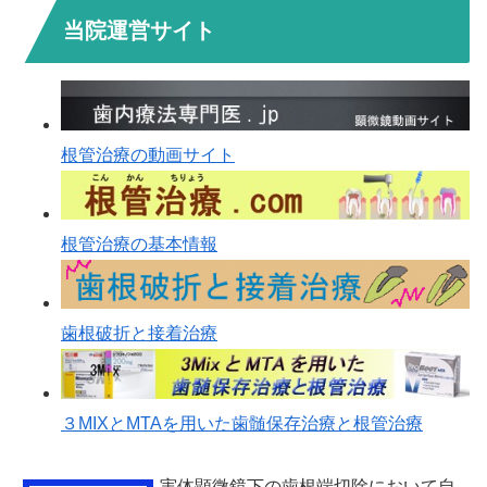
当院運営サイト
根管治療の動画サイト
根管治療の基本情報
歯根破折と接着治療
３MIXとMTAを用いた歯髄保存治療と根管治療
実体顕微鏡下の歯根端切除において自