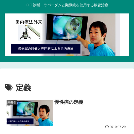
ＣＴ診断、ラバーダムと顕微鏡を使用する根管治療
定義
慢性痛の定義
未分類
2010.07.29