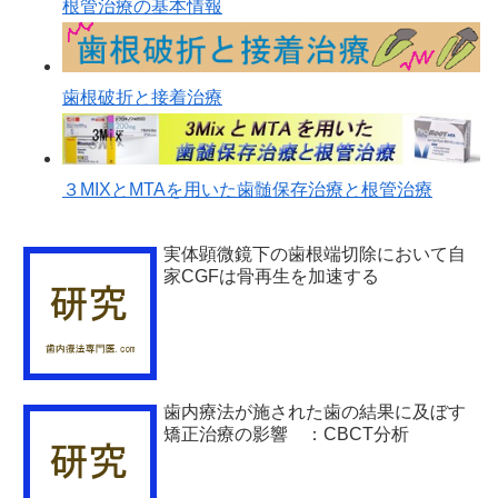
根管治療の基本情報
歯根破折と接着治療
３MIXとMTAを用いた歯髄保存治療と根管治療
実体顕微鏡下の歯根端切除において自
家CGFは骨再生を加速する
歯内療法が施された歯の結果に及ぼす
矯正治療の影響 ：CBCT分析