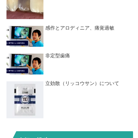
感作とアロディニア、痛覚過敏
非定型歯痛
立効散（リッコウサン）について