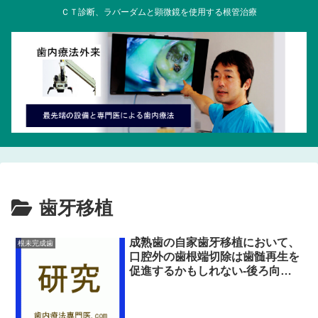
ＣＴ診断、ラバーダムと顕微鏡を使用する根管治療
歯牙移植
成熟歯の自家歯牙移植において、
根未完成歯
口腔外の歯根端切除は歯髄再生を
促進するかもしれない-後ろ向き
研究