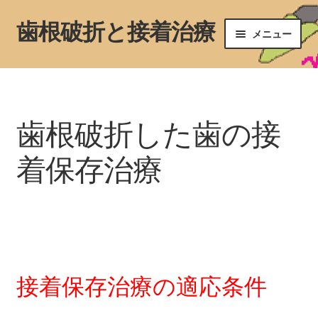
歯根破折と接着治療
ナ
コ
メニュー
ビ
ン
ゲ
テ
ホーム
ー
ン
シ
ツ
原因
ョ
へ
歯根破折した歯の接
ン
ス
診断
へ
キ
着保存治療
ス
ッ
歯根破折した歯の接着保存治療
キ
プ
ッ
破折の予防
プ
運営サイト
接着保存治療の適応条件
投稿