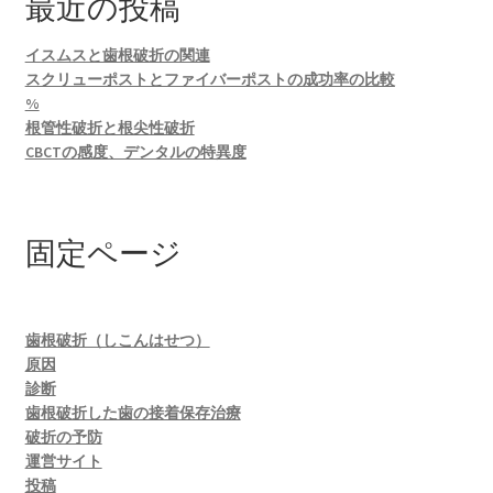
最近の投稿
イスムスと歯根破折の関連
スクリューポストとファイバーポストの成功率の比較
%
根管性破折と根尖性破折
CBCTの感度、デンタルの特異度
固定ページ
歯根破折（しこんはせつ）
原因
診断
歯根破折した歯の接着保存治療
破折の予防
運営サイト
投稿